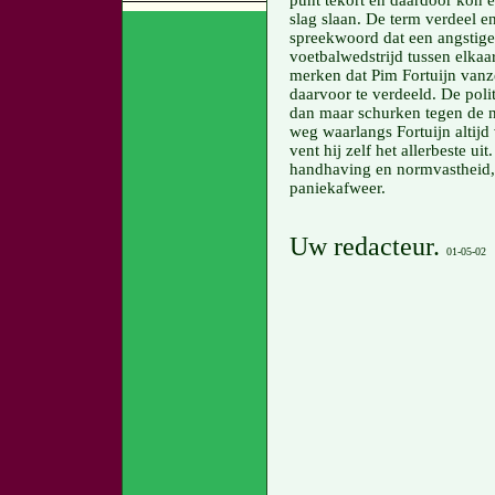
slag slaan. De term verdeel en
spreekwoord dat een angstige 
voetbalwedstrijd tussen elkaa
merken dat Pim Fortuijn vanze
daarvoor te verdeeld. De poli
dan maar schurken tegen de no
weg waarlangs Fortuijn altijd
vent hij zelf het allerbeste u
handhaving en normvastheid, 
paniekafweer.
Uw redacteur.
01-05-02