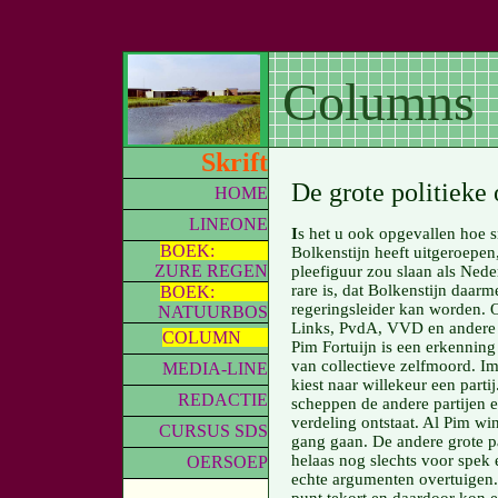
Columns 
De grote politieke
I
s het u ook opgevallen hoe s
Bolkenstijn heeft uitgeroepen
pleefiguur zou slaan als Nede
rare is, dat Bolkenstijn daarm
regeringsleider kan worden. 
Links, PvdA, VVD en andere 
Pim Fortuijn is een erkenning
van collectieve zelfmoord. Im
kiest naar willekeur een part
scheppen de andere partijen ee
verdeling ontstaat. Al Pim win
gang gaan. De andere grote 
helaas nog slechts voor spek
echte argumenten overtuigen. 
punt tekort en daardoor kon een