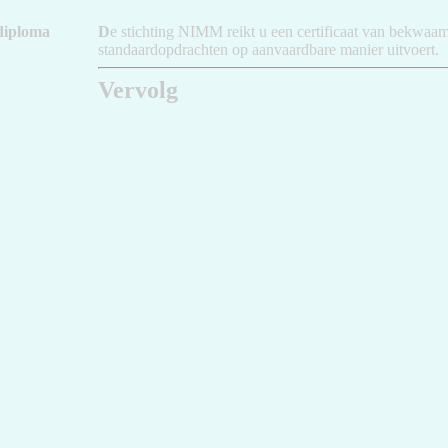
diploma
D
e stichting NIMM reikt u een certificaat van bekwaamh
standaardopdrachten op aanvaardbare manier uitvoert.
Vervolg