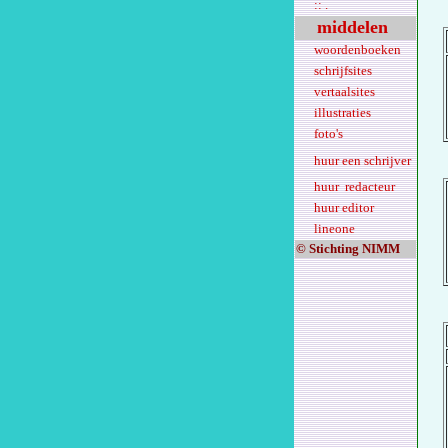
:: .
middelen
woordenboeken
schrijfsites
vertaalsites
illustraties
foto's
huur een schrijver
huur redacteur
huur editor
lineone
© Stichting NIMM