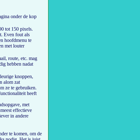
agina onder de kop
0 tot 150 pixels.
. Even fout als
 een hoofdmenu te
en met louter
ail, route, etc. mag
dig hebben nadat
eurige knoppen,
jn alom zat
om ze te gebruiken.
nctionaliteit heeft
udsopgave, met
 meest effectieve
ever in andere
nder te komen, om de
s nodig. Het is juist