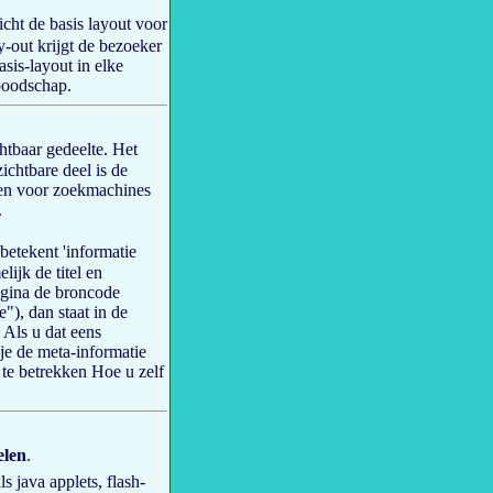
richt de basis layout voor
y-out krijgt de bezoeker
sis-layout in elke
 boodschap.
chtbaar gedeelte. Het
ichtbare deel is de
gen voor zoekmachines
.
 betekent 'informatie
lijk de titel en
gina de broncode
"), dan staat in de
. Als u dat eens
 je de meta-informatie
 te betrekken Hoe u zelf
elen
.
ls java applets, flash-