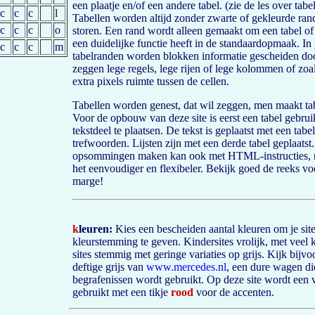
een plaatje en/of een andere tabel. (zie de les over tabe
c
c
c
l
Tabellen worden altijd zonder zwarte of gekleurde ra
c
c
c
o
storen. Een rand wordt alleen gemaakt om een tabel of 
een duidelijke functie heeft in de standaardopmaak. In
c
c
c
m
tabelranden worden blokken informatie gescheiden doo
zeggen lege regels, lege rijen of lege kolommen of zoal
extra pixels ruimte tussen de cellen.
Tabellen worden genest, dat wil zeggen, men maakt tabe
Voor de opbouw van deze site is eerst een tabel gebrui
tekstdeel te plaatsen. De tekst is geplaatst met een tabe
trefwoorden. Lijsten zijn met een derde tabel geplaatst.
opsommingen maken kan ook met HTML-instructies, ma
het eenvoudiger en flexibeler. Bekijk goed de reeks vo
marge!
k
leuren:
Kies een bescheiden aantal kleuren om je sit
kleurstemming te geven. Kindersites vrolijk, met veel 
sites stemmig met geringe variaties op grijs. Kijk bijvo
deftige grijs van
www.mercedes.nl
, een dure wagen di
begrafenissen wordt gebruikt. Op deze site wordt een 
gebruikt met een tikje
rood
voor de accenten.