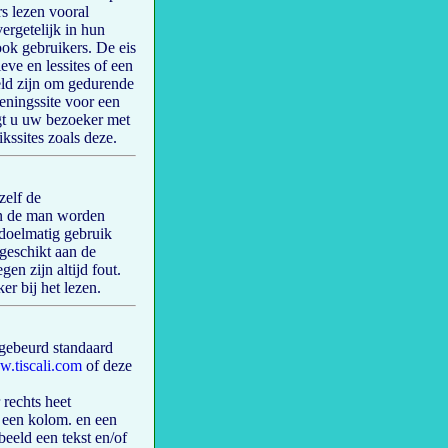
s lezen vooral
ergetelijk in hun
ook gebruikers. De eis
eve en lessites of een
oeld zijn om gedurende
eningssite voor een
ngt u uw bezoeker met
ssites zoals deze.
zelf de
an de man worden
doelmatig gebruik
ergeschikt aan de
gen zijn altijd fout.
r bij het lezen.
gebeurd standaard
.tiscali.com
of deze
 rechts heet
 een kolom. en een
rbeeld een tekst en/of