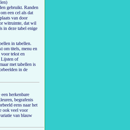
llen)
nden gebruikt. Randen
om een cel als dat
 plaats van door
r witruimte, dat wil
s in deze tabel enige
llen in tabellen.
kt om titels, menu en
l voor tekst en
 Lijsten of
ar met tabellen is
orbeelden in de
e een herkenbare
kleuren, begrafenis
orbeeld eens naar het
e ook veel voor
variatie van blauw