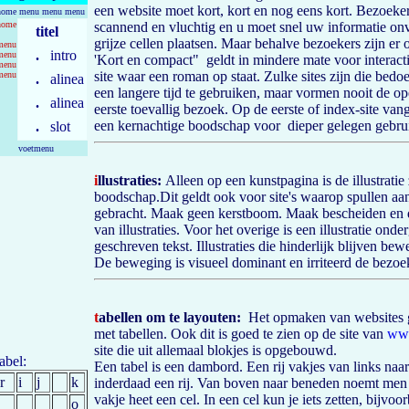
een website moet kort, kort en nog eens kort. Bezoeker
home menu menu menu
home
scannend en vluchtig en u moet snel uw informatie onv
titel
grijze cellen plaatsen. Maar behalve bezoekers zijn er 
menu
.
intro
menu
'Kort en compact" geldt in mindere mate voor interacti
menu
site waar een roman op staat. Zulke sites zijn die bed
menu
.
alinea
een langere tijd te gebruiken, maar vormen nooit de op
.
alinea
eerste toevallig bezoek. Op de eerste of index-site va
een kernachtige boodschap voor dieper gelegen gebruik
.
slot
voetmenu
i
llustraties:
Alleen op een kunstpagina is de illustratie 
boodschap.Dit geldt ook voor site's waarop spullen a
gebracht. Maak geen kerstboom. Maak bescheiden en 
van illustraties. Voor het overige is een illustratie ond
geschreven tekst. Illustraties die hinderlijk blijven bewe
De beweging is visueel dominant en irriteerd de bezoeke
t
abellen om te layouten:
Het opmaken van websites 
met tabellen. Ook dit is goed te zien op de site van
www
site die uit allemaal blokjes is opgebouwd.
tabel:
Een tabel is een dambord. Een rij vakjes van links naar
r
i
j
k
inderdaad een rij. Van boven naar beneden noemt men
vakje heet een cel. In een cel kun je iets zetten, bijvoo
o