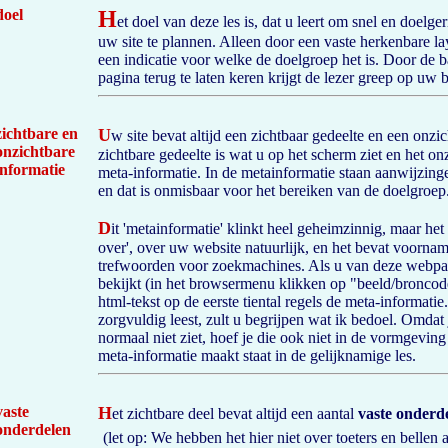
doel
H
et doel van deze les is, dat u leert om snel en doelge
uw site te plannen. Alleen door een vaste herkenbare la
een indicatie voor welke de doelgroep het is. Door de ba
pagina terug te laten keren krijgt de lezer greep op uw
zichtbare en
U
w site bevat altijd een zichtbaar gedeelte en een onzi
onzichtbare
zichtbare gedeelte is wat u op het scherm ziet en het onz
informatie
meta-informatie. In de metainformatie staan aanwijzin
en dat is onmisbaar voor het bereiken van de doelgroep
D
it 'metainformatie' klinkt heel geheimzinnig, maar het
over', over uw website natuurlijk, en het bevat voorname
trefwoorden voor zoekmachines. Als u van deze webpa
bekijkt (in het browsermenu klikken op "beeld/broncode
html-tekst op de eerste tiental regels de meta-informatie
zorgvuldig leest, zult u begrijpen wat ik bedoel. Omdat
normaal niet ziet, hoef je die ook niet in de vormgeving
meta-informatie maakt staat in de gelijknamige les.
vaste
H
et zichtbare deel bevat altijd een aantal
vaste onderd
onderdelen
(let op: We hebben het hier niet over toeters en bellen a