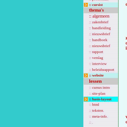
:: cursist
thema's
:: algemeen
:: zakenbrief
:: handleiding
:: nieuwsbrief
:: handboek
:: nieuwsbrief
:: rapport
:: verslag
:: interview
:: beleidsrapport
:: website
lessen
:: cursus intro
:: site-plan
:: basis-layout
:: html
:: teksten.
:: meta-info.
:: .