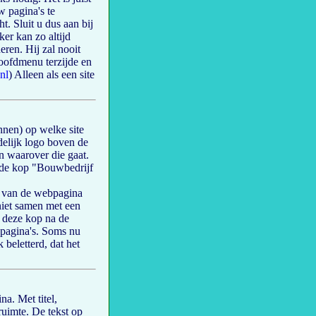
w pagina's te
. Sluit u dus aan bij
er kan zo altijd
eren. Hij zal nooit
oofdmenu terzijde en
nl
) Alleen als een site
nen) op welke site
delijk logo boven de
en waarover die gaat.
de kop "Bouwbedrijf
, van de webpagina
 niet samen met een
t deze kop na de
 pagina's. Soms nu
 beletterd, dat het
na. Met titel,
ruimte. De tekst op