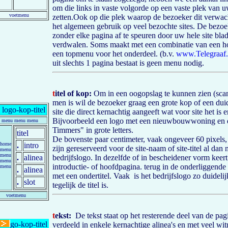
om die links in vaste volgorde op een vaste plek van u
voetmenu
zetten.Ook op die plek waarop de bezoeker dit verwacht
het algemeen gebruik op veel bezochte sites. De bezoek
zonder elke pagina af te speuren door uw hele site blad
verdwalen. Soms maakt met een combinatie van een h
een topmenu voor het onderdeel. (b.v.
www.Telegraaf.
uit slechts 1 pagina bestaat is geen menu nodig.
t
itel of kop:
Om in een oogopslag te kunnen zien (scan
men is wil de bezoeker graag een grote kop of een dui
logo-kop-titel
site die direct kernachtig aangeeft wat voor site het is 
Bijvoorbeeld een logo met een nieuwbouwwoning en 
menu menu menu
Timmers" in grote letters.
titel
De bovenste paar centimeter, vaak ongeveer 60 pixels
home
.
intro
zijn gereserveerd voor de site-naam of site-titel al dan
menu
menu
.
alinea
bedrijfslogo. In dezelfde of in bescheidener vorm keer
menu
introductie- of hoofdpagina. terug in de onderliggende
menu
.
alinea
met een ondertitel. Vaak is het bedrijfslogo zo duidelijk
.
slot
tegelijk de titel is.
voetmenu
t
ekst:
De tekst staat op het resterende deel van de pagi
go-kop-titel
verdeeld in enkele kernachtige alinea's en met veel wit