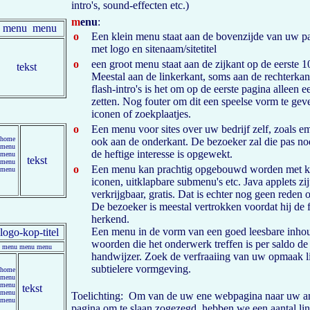
intro's, sound-effecten etc.)
m
enu
:
menu menu
o
Een klein menu staat aan de bovenzijde van uw p
met logo en sitenaam/sitetitel
o
een groot menu staat aan de zijkant op de eerste 10
tekst
Meestal aan de linkerkant, soms aan de rechterkant
flash-intro's is het om op de eerste pagina alleen
zetten. Nog fouter om dit een speelse vorm te gev
iconen of zoekplaatjes.
o
Een menu voor sites over uw bedrijf zelf, zoals em
home
ook aan de onderkant. De bezoeker zal die pas no
menu
de heftige interesse is opgewekt.
menu
tekst
menu
o
Een menu kan prachtig opgebouwd worden met kl
menu
iconen, uitklapbare submenu's etc. Java applets zi
verkrijgbaar, gratis. Dat is echter nog geen reden 
De bezoeker is meestal vertrokken voordat hij de fu
herkend.
Een menu in de vorm van een goed leesbare inho
logo-kop-titel
woorden die het onderwerk treffen is per saldo de
menu menu menu
handwijzer. Zoek de verfraaiing van uw opmaak li
subtielere vormgeving.
home
menu
menu
tekst
menu
Toelichting: Om van de uw ene webpagina naar uw a
menu
pagina om te slaan zogezegd, hebben we een aantal link