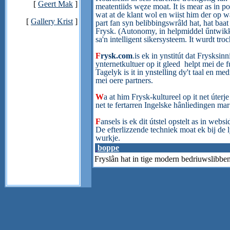
[
Geert Mak
]
meatentiids węze moat. It is mear as in poa
wat at de klant wol en wiist him der op wa
[
Gallery Krist
]
part fan syn belibbingswrâld hat, hat baat 
Frysk. (Autonomy, in helpmiddel űntwikke
sa'n intelligent sikersysteem. It wurdt troch
F
rysk.com
.is ek in ynstitút dat Frysksin
ynternetkultuer op it gleed helpt mei de fu
Tagelyk is it in ynstelling dy't taal en me
Gerben Poortinga
mei oere partners.
Germ Poortinga
W
a at him Frysk-kultureel op it net úterj
net te fertarren Ingelske hânliedingen mar
F
ansels is ek dit útstel opstelt as in web
De efterlizzende techniek moat ek bij de
wurkje.
boppe
Fryslân hat in tige modern b