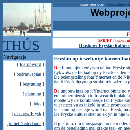
NIMM netservice
-
FryskCom@lineo
Webproje
_
F
THÚS
SKRIFT it earste al
Diashow: Fryslân kultuer
Navigaasje
Fryslân op it web,
nije kânsen foar
[
foaropwurd
]
D
er binne njonkenlytsen tal fan Fryske si
Lykwols, de fiertaal op dy Fryske siden is
[
bedriuwsplan
]
De belangstelling foar Ynternet en de Nije 
dat it Frysk dęryn op strukturele wize in pl
[
begrutting
]
D
e untjouwings op it Ynternet binne no y
[
planning
]
en kultuermienskip in folweardich plak 
moatte wy de kombinaasje fan Fryske kult
[
links
]
wier meer yn as inkeld in stille promoasje
ynspanning bestege wurdt oan Frysk, moa
[
diashow Frysk
]
De Fryske kultuer stiet no ek yn in nije w
[
in het Nederlands
]
I
t giet ű.m. om it inisjaasje fan de mod
om de begelieding mei krekte taal- en med