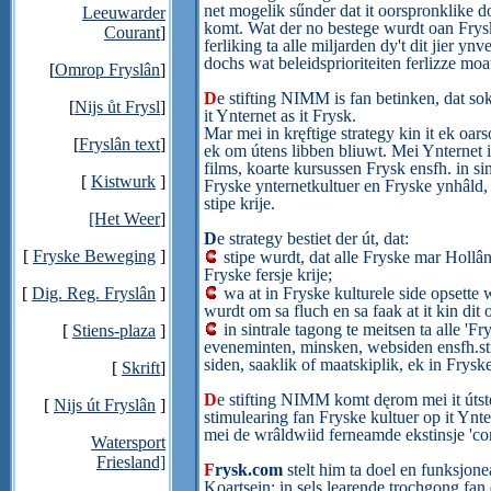
net mogelik sűnder dat it oorspronklike d
Leeuwarder
komt. Wat der no bestege wurdt oan Frys
Courant
]
ferliking ta alle miljarden dy't dit jier 
dochs wat
beleids
prioriteiten ferlizze moa
[
Omrop Fryslân
]
D
e stifting NIMM is fan betinken, dat soks 
[
Nijs ůt Frysl
]
it Ynternet as it Frysk.
Mar mei in kręftige strategy kin it ek oars
[
Fryslân text
]
ek om útens libben bliuwt. Mei Ynternet is
films, koarte kursussen Frysk ensfh. in sin
[
Kistwurk
]
Fryske ynternetkultuer en Fryske ynhâld, d
stipe krije.
[Het Weer
]
D
e strategy bestiet der út, dat:
[
Fryske Beweging
]
stipe wurdt, dat alle Fryske mar Hollâns
Fryske fersje krije;
[
Dig. Reg. Fryslân
]
wa at in Fryske kulturele side opsette
wurdt om sa fluch en sa faak at it kin dit op
in sintrale tagong te meitsen ta alle 'Fry
[
Stiens-plaza
]
eveneminten, minsken, websiden ensfh.
s
siden, saaklik of maatskiplik, ek in Fryske 
[
Skrift
]
D
e stifting NIMM komt dęrom mei it útst
[
Nijs út Fryslân
]
stimulearing fan Fryske kultuer op it Y
mei de wrâldwiid ferneamde ekstinsje 'c
Watersport
Friesland]
F
rysk.com
stelt him ta doel en funksjonea
Koartsein: in sels learende trochgong fan 