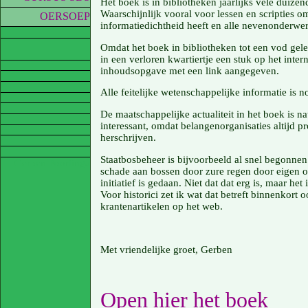
Het boek is in bibliotheken jaarlijks vele duize
Waarschijnlijk vooral voor lessen en scripties om
OERSOEP
informatiedichtheid heeft en alle nevenonderwerp
Omdat het boek in bibliotheken tot een vod gelez
in een verloren kwartiertje een stuk op het intern
inhoudsopgave met een link aangegeven.
Alle feitelijke wetenschappelijke informatie is nog
De maatschappelijke actualiteit in het boek is nat
interessant, omdat belangenorganisaties altijd p
herschrijven.
Staatbosbeheer is bijvoorbeeld al snel begonnen 
Gerben Poortinga
schade aan bossen door zure regen door eigen 
initiatief is gedaan. Niet dat dat erg is, maar het
Voor historici zet ik wat dat betreft binnenkort 
krantenartikelen op het web.
Met vriendelijke groet, Gerben
Open hier het boek